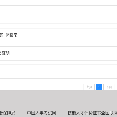
借）阅指南
类证明
上页
1
下页
会保障局
中国人事考试网
技能人才评价证书全国联